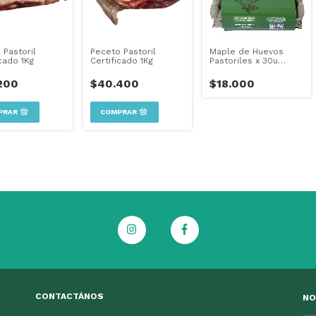
 Pastoril
Peceto Pastoril
Maple de Huevos
icado 1Kg
Certificado 1Kg
Pastoriles x 30u
(Envíos sólo CABA -
Ver costo)
200
$40.400
$18.000
CONTACTÁNOS
NO