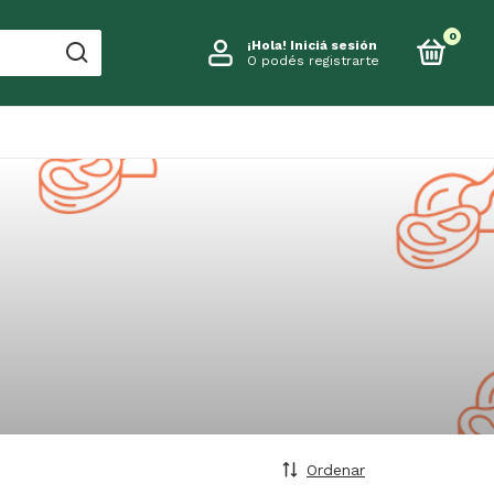
0
¡Hola!
Iniciá sesión
O podés registrarte
Ordenar