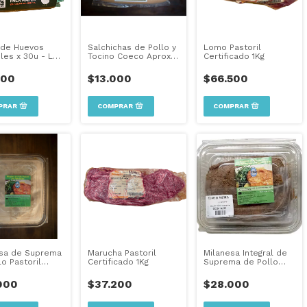
 de Huevos
Salchichas de Pollo y
Lomo Pastoril
iles x 30u - La
Tocino Coeco Aprox
Certificado 1Kg
era (Envíos sólo
350 Grs
000
$13.000
$66.500
esa de Suprema
Marucha Pastoril
Milanesa Integral de
lo Pastoril
Certificado 1Kg
Suprema de Pollo
 1KG
Pastoril Coeco 1KG
000
$37.200
$28.000