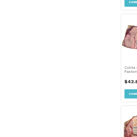
Colita
Pastori
1Kg
$42.