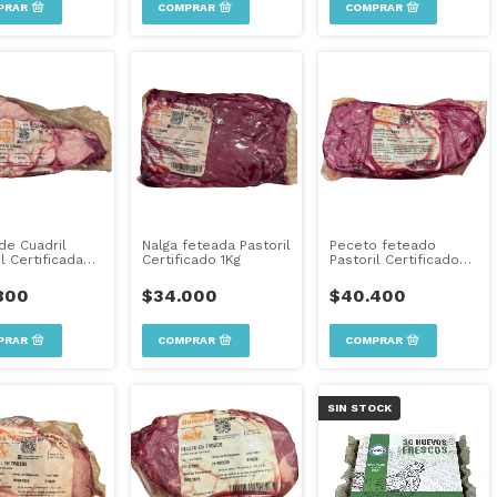
 de Cuadril
Nalga feteada Pastoril
Peceto feteado
l Certificada
Certificado 1Kg
Pastoril Certificado
1Kg
800
$34.000
$40.400
SIN STOCK