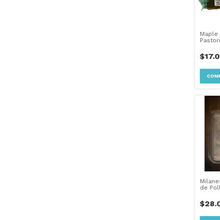
Maple
Pastor
Tandil
CABA)
$17.
Milan
de Pol
Coeco
$28.