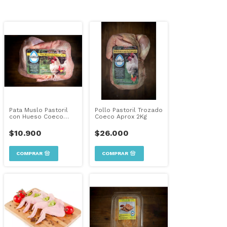
Pata Muslo Pastoril
Pollo Pastoril Trozado
con Hueso Coeco
Coeco Aprox 2Kg
Aprox 850grs
$10.900
$26.000