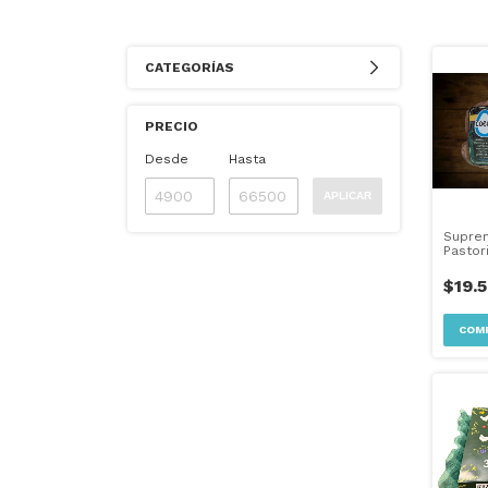
CATEGORÍAS
PRECIO
Desde
Hasta
APLICAR
Suprem
Pastor
700grs
$19.