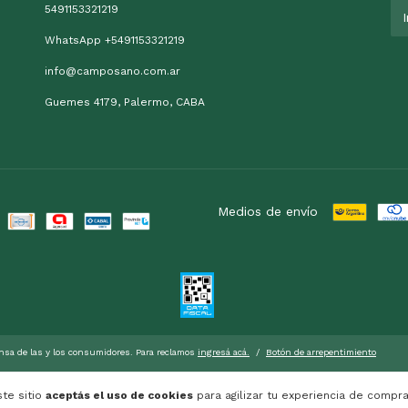
5491153321219
WhatsApp +5491153321219
info@camposano.com.ar
Guemes 4179, Palermo, CABA
Medios de envío
nsa de las y los consumidores. Para reclamos
ingresá acá.
/
Botón de arrepentimiento
ste sitio
aceptás el uso de cookies
para agilizar tu experiencia de compra