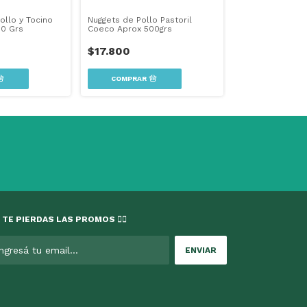
ollo y Tocino
Nuggets de Pollo Pastoril
Suprema de Poll
0 Grs
Coeco Aprox 500grs
Coeco Aprox 70
$17.800
$19.500
 TE PIERDAS LAS PROMOS 👇🏻