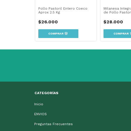
uesada Pastoril
Pollo Pastoril Entero Coeco
Milanesa Integ
50grs
Aprox 2.5 Kg
de Pollo Pasto
$26.000
$28.000
CATEGORÍAS
Inicio
ENVIOS
Preguntas Frecuentes