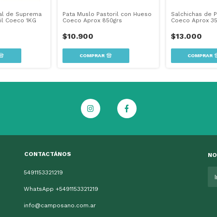
ral de Suprema
Pata Muslo Pastoril con Hueso
Salchichas de P
ril Coeco 1KG
Coeco Aprox 850grs
Coeco Aprox 35
$10.900
$13.000
CONTACTÁNOS
NO
5491153321219
WhatsApp +5491153321219
info@camposano.com.ar