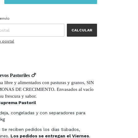
 CP:
CAMBIAR CP
envío
CALCULAR
o postal
uevos
Pastoriles
🍗
a libre y alimentados con pasturas y granos, SIN 
NAS DE CRECIMIENTO. Envasados al vacío 
su frescura y sabor.
Suprema Pastoril
deja, congeladas y con separadores para
1kg
:
Se reciben pedidos los dias S
bados,
á
nes.
Los pedidos se entregan el Viernes
.