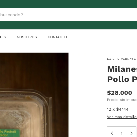
TES
NOSOTROS
CONTACTO
Inicio
>
CARNES A
Milane
Pollo 
$28.000
Precio sin imp
12
x
$4.144
Ver más detalle