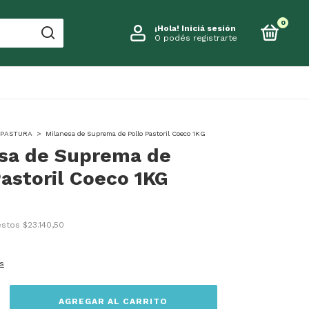
0
¡Hola!
Iniciá sesión
O podés registrarte
 PASTURA
>
Milanesa de Suprema de Pollo Pastoril Coeco 1KG
sa de Suprema de
Pastoril Coeco 1KG
uestos
$23.140,50
s