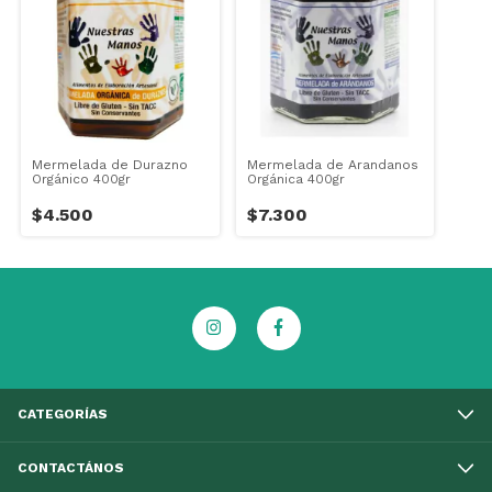
Mermelada de Durazno
Mermelada de Arandanos
Orgánico 400gr
Orgánica 400gr
$4.500
$7.300
CATEGORÍAS
CONTACTÁNOS