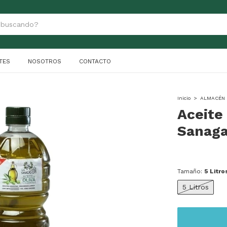
TES
NOSOTROS
CONTACTO
Inicio
>
ALMACÉN 
Aceite
Sanag
Tamaño:
5 Litro
5 Litros