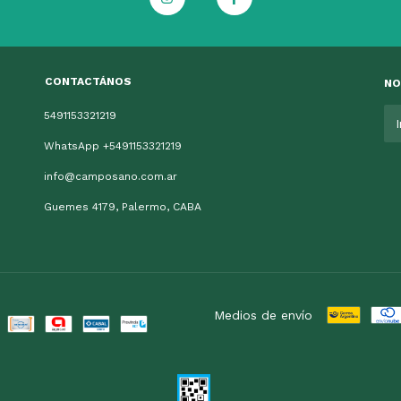
CONTACTÁNOS
NO
5491153321219
WhatsApp +5491153321219
info@camposano.com.ar
Guemes 4179, Palermo, CABA
Medios de envío