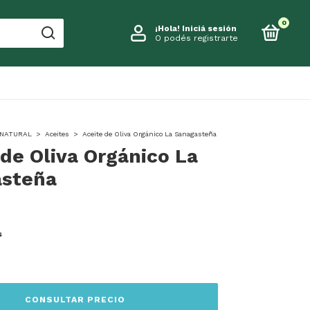
0
¡Hola!
Iniciá sesión
O podés registrarte
NATURAL
>
Aceites
>
Aceite de Oliva Orgánico La Sanagasteña
 de Oliva Orgánico La
asteña
s